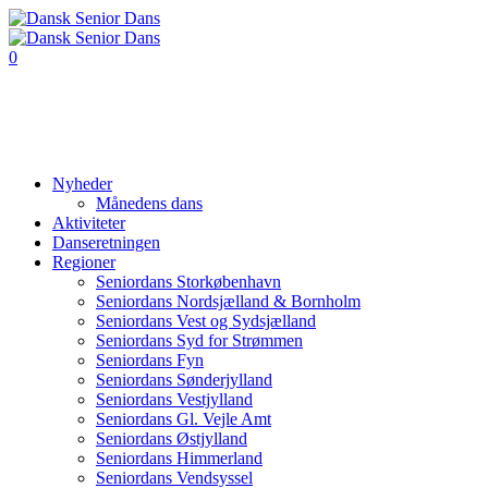
0
Nyheder
Månedens dans
Aktiviteter
Danseretningen
Regioner
Seniordans Storkøbenhavn
Seniordans Nordsjælland & Bornholm
Seniordans Vest og Sydsjælland
Seniordans Syd for Strømmen
Seniordans Fyn
Seniordans Sønderjylland
Seniordans Vestjylland
Seniordans Gl. Vejle Amt
Seniordans Østjylland
Seniordans Himmerland
Seniordans Vendsyssel