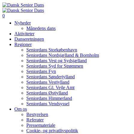
0
Nyheder
Månedens dans
Aktiviteter
Danseretningen
Regioner
Seniordans Storkøbenhavn
Seniordans Nordsjælland & Bornholm
Seniordans Vest og Sydsjælland
Seniordans Syd for Strømmen
Seniordans Fyn
Seniordans Sønderjylland
Seniordans Vestjylland
Seniordans Gl. Vejle Amt
Seniordans Østjylland
Seniordans Himmerland
Seniordans Vendsyssel
Om os
Bestyrelsen
Referater
Pressemateriale
Cookie- og privatlivspolitik