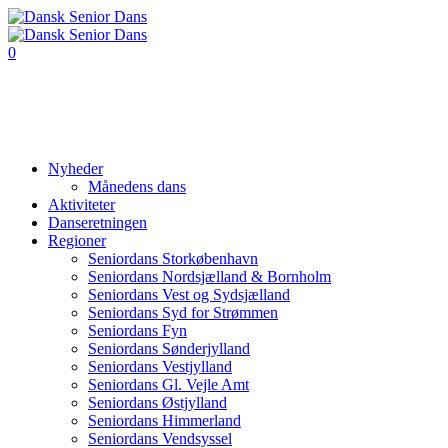
0
Nyheder
Månedens dans
Aktiviteter
Danseretningen
Regioner
Seniordans Storkøbenhavn
Seniordans Nordsjælland & Bornholm
Seniordans Vest og Sydsjælland
Seniordans Syd for Strømmen
Seniordans Fyn
Seniordans Sønderjylland
Seniordans Vestjylland
Seniordans Gl. Vejle Amt
Seniordans Østjylland
Seniordans Himmerland
Seniordans Vendsyssel