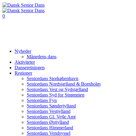
0
Nyheder
Månedens dans
Aktiviteter
Danseretningen
Regioner
Seniordans Storkøbenhavn
Seniordans Nordsjælland & Bornholm
Seniordans Vest og Sydsjælland
Seniordans Syd for Strømmen
Seniordans Fyn
Seniordans Sønderjylland
Seniordans Vestjylland
Seniordans Gl. Vejle Amt
Seniordans Østjylland
Seniordans Himmerland
Seniordans Vendsyssel