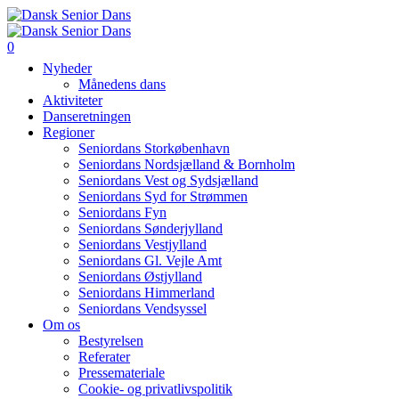
0
Nyheder
Månedens dans
Aktiviteter
Danseretningen
Regioner
Seniordans Storkøbenhavn
Seniordans Nordsjælland & Bornholm
Seniordans Vest og Sydsjælland
Seniordans Syd for Strømmen
Seniordans Fyn
Seniordans Sønderjylland
Seniordans Vestjylland
Seniordans Gl. Vejle Amt
Seniordans Østjylland
Seniordans Himmerland
Seniordans Vendsyssel
Om os
Bestyrelsen
Referater
Pressemateriale
Cookie- og privatlivspolitik