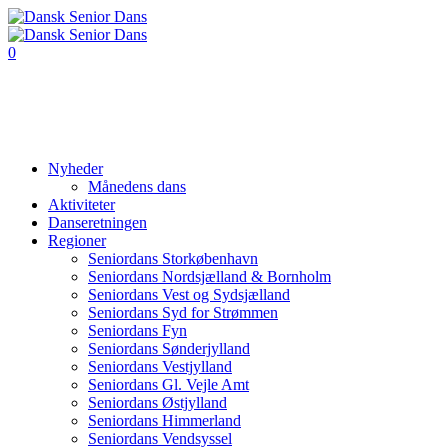
0
Nyheder
Månedens dans
Aktiviteter
Danseretningen
Regioner
Seniordans Storkøbenhavn
Seniordans Nordsjælland & Bornholm
Seniordans Vest og Sydsjælland
Seniordans Syd for Strømmen
Seniordans Fyn
Seniordans Sønderjylland
Seniordans Vestjylland
Seniordans Gl. Vejle Amt
Seniordans Østjylland
Seniordans Himmerland
Seniordans Vendsyssel