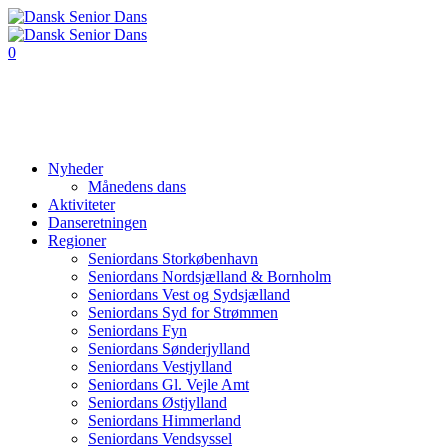
0
Nyheder
Månedens dans
Aktiviteter
Danseretningen
Regioner
Seniordans Storkøbenhavn
Seniordans Nordsjælland & Bornholm
Seniordans Vest og Sydsjælland
Seniordans Syd for Strømmen
Seniordans Fyn
Seniordans Sønderjylland
Seniordans Vestjylland
Seniordans Gl. Vejle Amt
Seniordans Østjylland
Seniordans Himmerland
Seniordans Vendsyssel