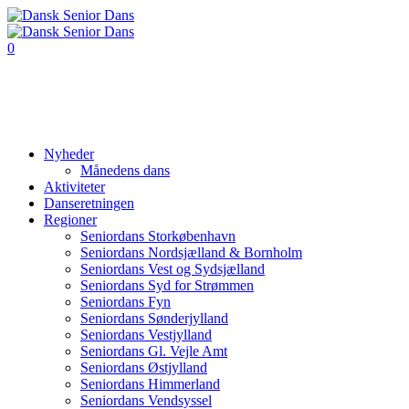
0
Nyheder
Månedens dans
Aktiviteter
Danseretningen
Regioner
Seniordans Storkøbenhavn
Seniordans Nordsjælland & Bornholm
Seniordans Vest og Sydsjælland
Seniordans Syd for Strømmen
Seniordans Fyn
Seniordans Sønderjylland
Seniordans Vestjylland
Seniordans Gl. Vejle Amt
Seniordans Østjylland
Seniordans Himmerland
Seniordans Vendsyssel