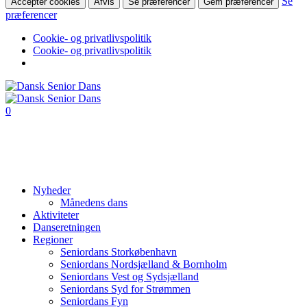
Se
Accepter cookies
Afvis
Se præferencer
Gem præferencer
præferencer
Cookie- og privatlivspolitik
Cookie- og privatlivspolitik
0
Nyheder
Månedens dans
Aktiviteter
Danseretningen
Regioner
Seniordans Storkøbenhavn
Seniordans Nordsjælland & Bornholm
Seniordans Vest og Sydsjælland
Seniordans Syd for Strømmen
Seniordans Fyn