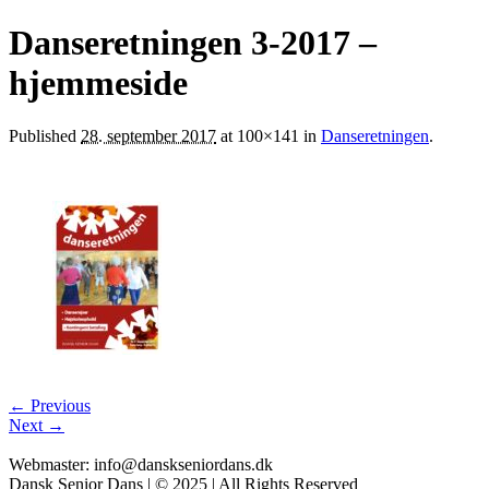
Danseretningen 3-2017 –
hjemmeside
Published
28. september 2017
at 100×141 in
Danseretningen
.
← Previous
Next →
Webmaster: info@danskseniordans.dk
Dansk Senior Dans | © 2025 | All Rights Reserved