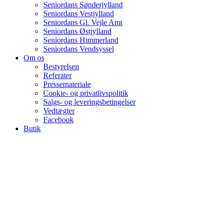
Seniordans Sønderjylland
Seniordans Vestjylland
Seniordans Gl. Vejle Amt
Seniordans Østjylland
Seniordans Himmerland
Seniordans Vendsyssel
Om os
Bestyrelsen
Referater
Pressemateriale
Cookie- og privatlivspolitik
Salgs- og leveringsbetingelser
Vedtægter
Facebook
Butik