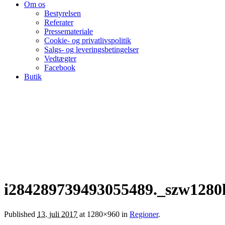
Om os
Bestyrelsen
Referater
Pressemateriale
Cookie- og privatlivspolitik
Salgs- og leveringsbetingelser
Vedtægter
Facebook
Butik
i284289739493055489._szw1280
Published
13. juli 2017
at 1280×960 in
Regioner
.