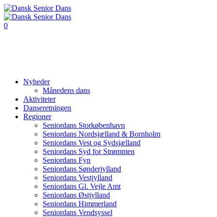
0
Nyheder
Månedens dans
Aktiviteter
Danseretningen
Regioner
Seniordans Storkøbenhavn
Seniordans Nordsjælland & Bornholm
Seniordans Vest og Sydsjælland
Seniordans Syd for Strømmen
Seniordans Fyn
Seniordans Sønderjylland
Seniordans Vestjylland
Seniordans Gl. Vejle Amt
Seniordans Østjylland
Seniordans Himmerland
Seniordans Vendsyssel