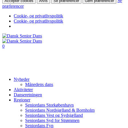
Se
Accepter cookies
Afvis
Se præferencer
Gem præferencer
præferencer
Cookie- og privatlivspolitik
Cookie- og privatlivspolitik
0
Nyheder
Månedens dans
Aktiviteter
Danseretningen
Regioner
Seniordans Storkøbenhavn
Seniordans Nordsjælland & Bornholm
Seniordans Vest og Sydsjælland
Seniordans Syd for Strømmen
Seniordans Fyn