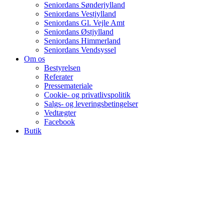
Seniordans Sønderjylland
Seniordans Vestjylland
Seniordans Gl. Vejle Amt
Seniordans Østjylland
Seniordans Himmerland
Seniordans Vendsyssel
Om os
Bestyrelsen
Referater
Pressemateriale
Cookie- og privatlivspolitik
Salgs- og leveringsbetingelser
Vedtægter
Facebook
Butik