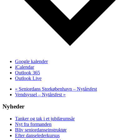
Google kalender
iCalendar
Outlook 365
Outlook Live
«
Seniordans Storkøbenhavn – Nytårsfest
Vendsyssel – Nytårsfest
»
Nyheder
Tanker og tak i et jubilæumsår
Nyt fra formanden
Bliv seniordanseinstruktør
Efter danselederkursus