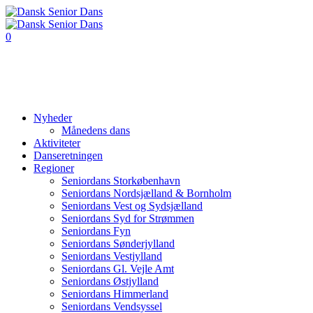
0
Nyheder
Månedens dans
Aktiviteter
Danseretningen
Regioner
Seniordans Storkøbenhavn
Seniordans Nordsjælland & Bornholm
Seniordans Vest og Sydsjælland
Seniordans Syd for Strømmen
Seniordans Fyn
Seniordans Sønderjylland
Seniordans Vestjylland
Seniordans Gl. Vejle Amt
Seniordans Østjylland
Seniordans Himmerland
Seniordans Vendsyssel