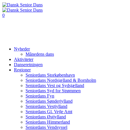
0
Nyheder
Månedens dans
Aktiviteter
Danseretningen
Regioner
Seniordans Storkøbenhavn
Seniordans Nordsjælland & Bornholm
Seniordans Vest og Sydsjælland
Seniordans Syd for Strømmen
Seniordans Fyn
Seniordans Sønderjylland
Seniordans Vestjylland
Seniordans Gl. Vejle Amt
Seniordans Østjylland
Seniordans Himmerland
Seniordans Vendsyssel